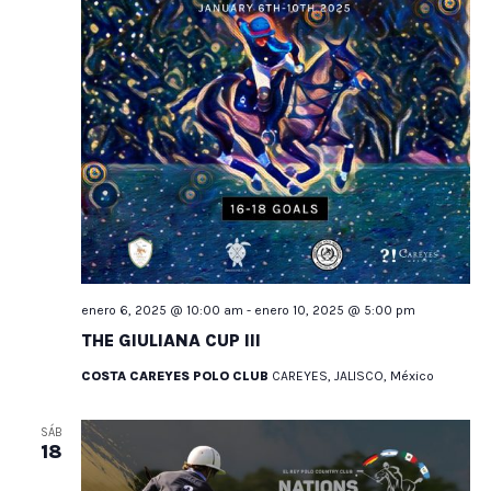
enero 6, 2025 @ 10:00 am
-
enero 10, 2025 @ 5:00 pm
THE GIULIANA CUP III
COSTA CAREYES POLO CLUB
CAREYES, JALISCO, México
SÁB
18