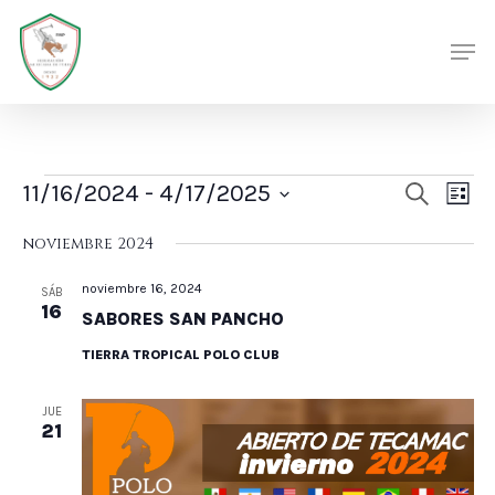
Skip
Men
Men
to
main
content
Eventos
Nave
Nav
11/16/2024
 - 
4/17/2025
Buscar
Lista
de
de
Selecciona
vis
noviembre 2024
búsq
la
de
noviembre 16, 2024
y
SÁB
fecha.
Eve
16
SABORES SAN PANCHO
vista
TIERRA TROPICAL POLO CLUB
de
Even
JUE
21