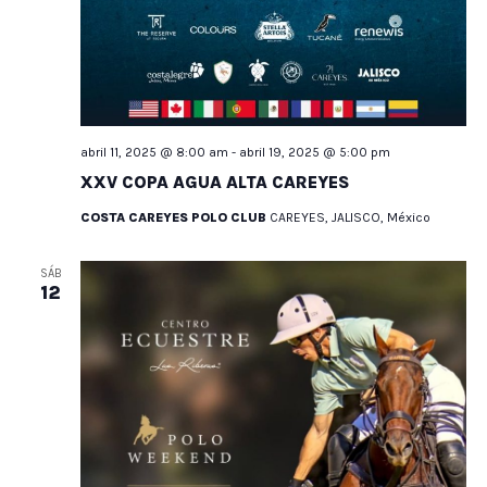
abril 11, 2025 @ 8:00 am
-
abril 19, 2025 @ 5:00 pm
XXV COPA AGUA ALTA CAREYES
COSTA CAREYES POLO CLUB
CAREYES, JALISCO, México
SÁB
12