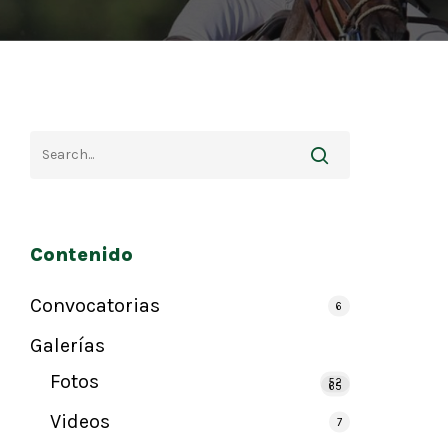
Contenido
Convocatorias
6
Galerías
Fotos
52
65
Videos
7