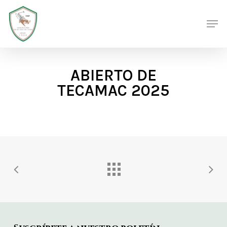
Skip
Men
Men
to
main
content
ABIERTO DE
TECAMAC 2025