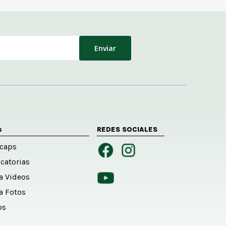
s
REDES SOCIALES
caps
catorias
ía Videos
ía Fotos
os