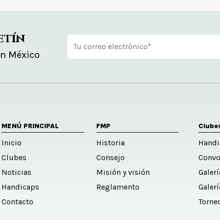
etín
en México
Alternative:
MENÚ PRINCIPAL
FMP
Clube
Inicio
Historia
Handi
Clubes
Consejo
Convo
Noticias
Misión y visión
Galer
Handicaps
Reglamento
Galer
Contacto
Torne