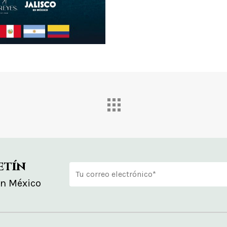
etín
en México
Alternative: