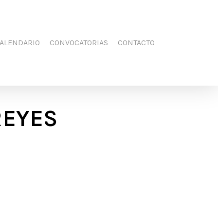
Men
FACEBOOK
YOUTUBE
INSTAGRAM
ALENDARIO
CONVOCATORIAS
CONTACTO
REYES