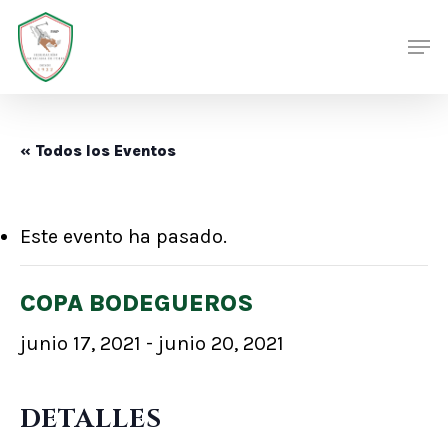
Skip
Men
Men
to
main
content
« Todos los Eventos
Este evento ha pasado.
COPA BODEGUEROS
junio 17, 2021
-
junio 20, 2021
DETALLES