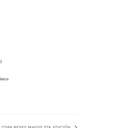
O
xico
COPA REYES MAGOS 5TA. EDICIÓN