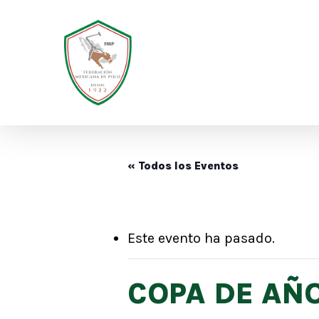
Skip
to
main
content
« Todos los Eventos
Hit enter to search or ESC to close
Este evento ha pasado.
COPA DE AÑ