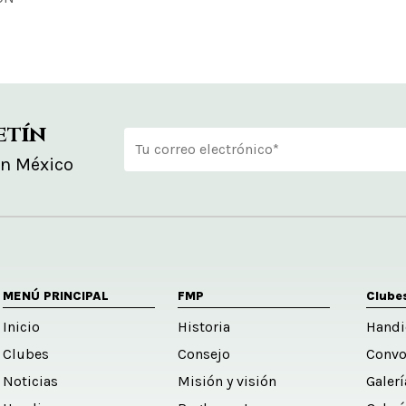
etín
en México
Alternative:
MENÚ PRINCIPAL
FMP
Clube
Inicio
Historia
Handi
Clubes
Consejo
Convo
Noticias
Misión y visión
Galer