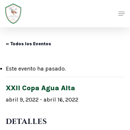
Skip
Men
Men
to
main
content
« Todos los Eventos
Este evento ha pasado.
XXII Copa Agua Alta
abril 9, 2022
-
abril 16, 2022
DETALLES