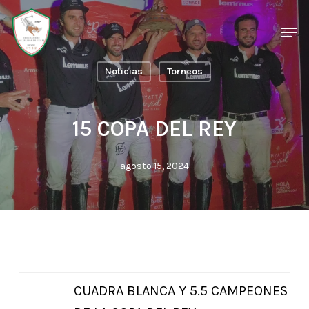
Skip
Men
Men
to
main
Noticias
Torneos
content
15 COPA DEL REY
agosto 15, 2024
CUADRA BLANCA Y 5.5 CAMPEONES