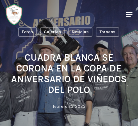
Skip
Men
Men
to
main
Fotos
Galerías
Noticias
Torneos
content
CUADRA BLANCA SE
CORONA EN LA COPA DE
ANIVERSARIO DE VIÑEDOS
DEL POLO
febrero 25, 2025