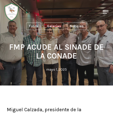
Skip
Men
Men
to
main
Fotos
Galerías
Noticias
content
FMP ACUDE AL SINADE DE
LA CONADE
mayo 1, 2025
Miguel Calzada, presidente de la