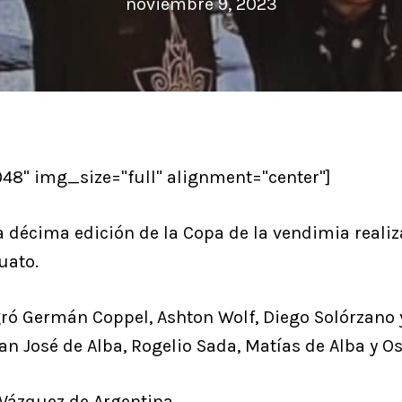
noviembre 9, 2023
8" img_size="full" alignment="center"]
 décima edición de la Copa de la vendimia reali
uato.
gró Germán Coppel, Ashton Wolf, Diego Solórzano
an José de Alba, Rogelio Sada, Matías de Alba y O
 Vázquez de Argentina.