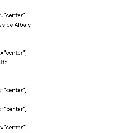
="center"]
s de Alba y
="center"]
lto
="center"]
="center"]
="center"]