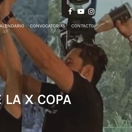
Men
FACEBOOK
YOUTUBE
INSTAGRAM
ALENDARIO
CONVOCATORIAS
CONTACTO
 LA X COPA