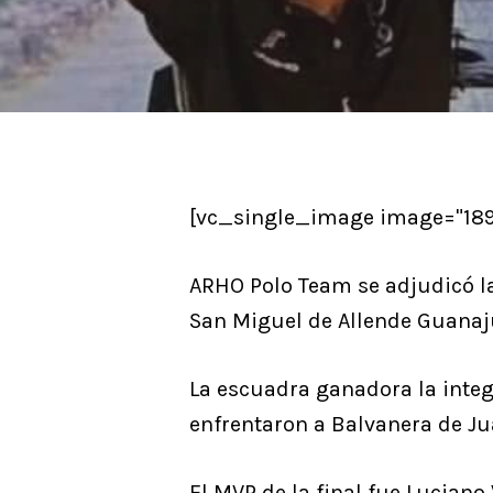
[vc_single_image image="1894
ARHO Polo Team se adjudicó la
Hit enter to search or ESC to close
San Miguel de Allende Guanaj
La escuadra ganadora la inte
enfrentaron a Balvanera de Ju
El MVP de la final fue Luciano