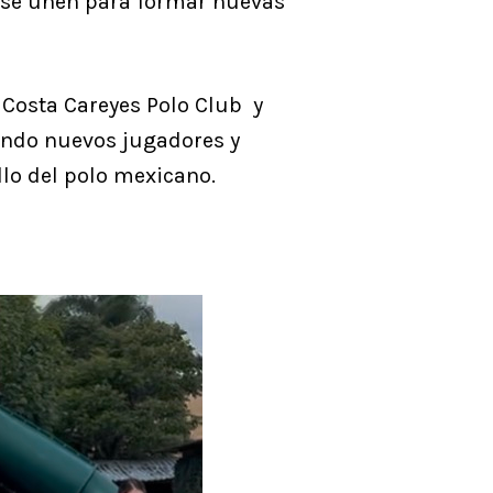
s se unen para formar nuevas
 Costa Careyes Polo Club y
ando nuevos jugadores y
llo del polo mexicano.