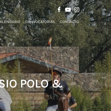
Men
FACEBOOK
YOUTUBE
INSTAGRAM
ALENDARIO
CONVOCATORIAS
CONTACTO
SIO POLO &
H