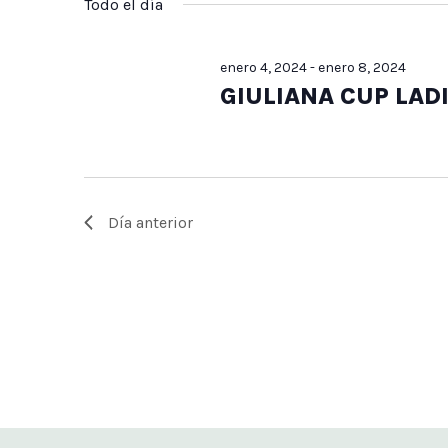
5,
búsqueda
Todo el día
la
Eventos
fecha.
para
2024
enero 4, 2024
-
enero 8, 2024
la
y
GIULIANA CUP LAD
palabra
clave.
vistas
Día anterior
de
Eventos