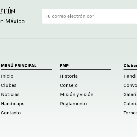
etín
en México
Alternative:
MENÚ PRINCIPAL
FMP
Clube
Inicio
Historia
Handi
Clubes
Consejo
Convo
Noticias
Misión y visión
Galer
Handicaps
Reglamento
Galer
Contacto
Torne