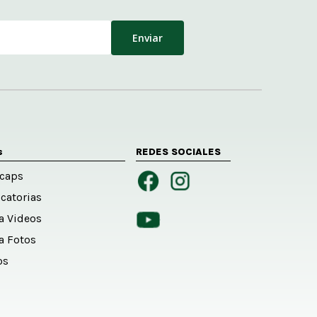
s
REDES SOCIALES
caps
catorias
ía Videos
ía Fotos
os