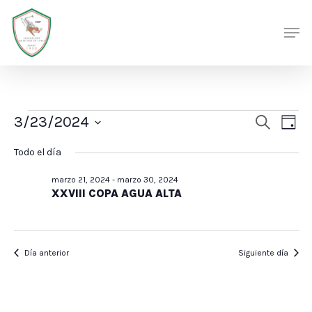
Skip
Men
Men
to
main
content
Eventos
Nave
Nav
3/23/2024
Buscar
Día
de
en
de
Selecciona
Todo el día
vis
búsq
marzo
la
de
marzo 21, 2024
-
marzo 30, 2024
y
fecha.
23,
Eve
XXVIII COPA AGUA ALTA
vista
2024
de
Even
Día anterior
Siguiente día