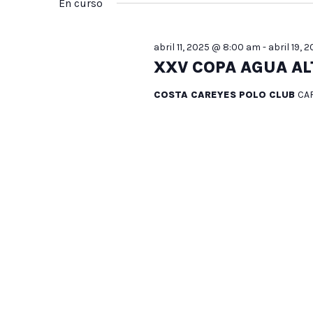
15,
búsqueda
En curso
la
Eventos
fecha.
para
2025
abril 11, 2025 @ 8:00 am
-
abril 19,
la
y
XXV COPA AGUA AL
palabra
COSTA CAREYES POLO CLUB
CA
clave.
vistas
de
Eventos