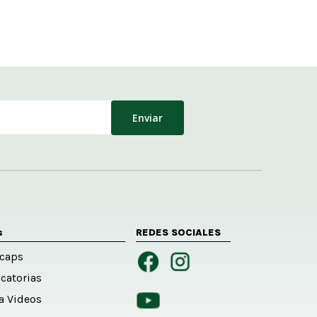
s
REDES SOCIALES
caps
catorias
ía Videos