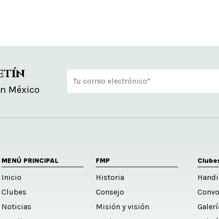
etín
en México
Alternative:
MENÚ PRINCIPAL
FMP
Clube
Inicio
Historia
Handi
Clubes
Consejo
Convo
Noticias
Misión y visión
Galer