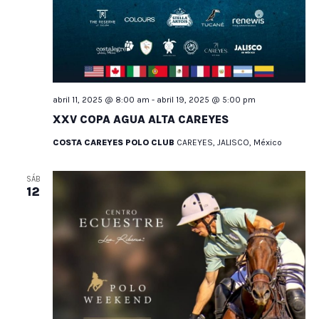
abril 11, 2025 @ 8:00 am
-
abril 19, 2025 @ 5:00 pm
XXV COPA AGUA ALTA CAREYES
COSTA CAREYES POLO CLUB
CAREYES, JALISCO, México
SÁB
12