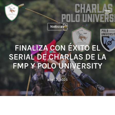
Skip
Men
Men
to
main
Noticias
content
FINALIZA CON ÉXITO EL
SERIAL DE CHARLAS DE LA
FMP Y POLO UNIVERSITY
abril 7, 2025