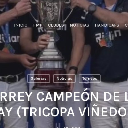
INICIO
FMP
CLUBES
NOTICIAS
HANDICAPS
C
Galerías
Noticias
Torneos
RREY CAMPEÓN DE L
 (TRICOPA VIÑEDO