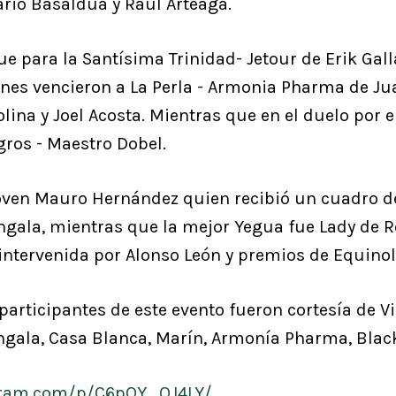
rio Basaldua y Raúl Arteaga.
fue para la Santísima Trinidad- Jetour de Erik Gal
nes vencieron a La Perla - Armonia Pharma de Jua
ina y Joel Acosta. Mientras que en el duelo por e
ros - Maestro Dobel.
joven Mauro Hernández quien recibió un cuadro d
gala, mientras que la mejor Yegua fue Lady de R
ntervenida por Alonso León y premios de Equinol
participantes de este evento fueron cortesía de V
gala, Casa Blanca, Marín, Armonía Pharma, Black 
gram.com/p/C6pOY_QJ4LY/