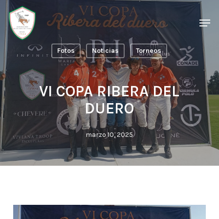
Skip
Men
Men
to
main
Fotos
Noticias
Torneos
content
VI COPA RIBERA DEL
DUERO
marzo 10, 2025