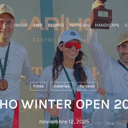
INICIO
FMP
CLUBES
NOTICIAS
HANDICAPS
C
Fotos
Galerías
Torneos
HO WINTER OPEN 2
noviembre 12, 2025