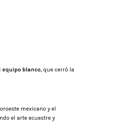
l
e
quipo blanco
, que cerró la
noroeste mexicano y el
do el arte ecuestre y