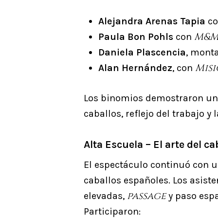
Alejandra Arenas Tapia
c
M&
Paula Bon Pohls
con
Daniela Plascencia
, mont
Mis
Alan Hernández
, con
Los binomios demostraron un a
caballos, reflejo del trabajo 
Alta Escuela – El arte del c
El espectáculo continuó con 
caballos españoles. Los asiste
passage
elevadas,
y paso españ
Participaron: