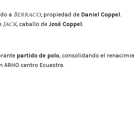
Berraco
ndo a
, propiedad de
Daniel Coppel
.
Jack
on
, caballo de
José Coppel
.
brante
partido de polo
, consolidando el renacimi
 ARHO centro Ecuestre.