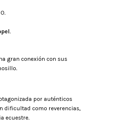
HO.
pel
.
una gran conexión con sus
osillo.
rotagonizada por auténticos
an dificultad como reverencias,
ia ecuestre.