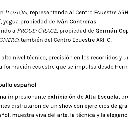
Ilusión
on
, representando al Centro Ecuestre AR
M
, yegua propiedad de
Iván Contreras
.
Proud Grace
ando a
, propiedad de
Germán Cop
ionero
, también del Centro Ecuestre ARHO.
lto nivel técnico, precisión en los recorridos y 
y la formación ecuestre que se impulsa desde Herm
aballo español
una impresionante
exhibición de Alta Escuela
, p
ntes disfrutaron de un show con ejercicios de gr
ol, muestra viva del arte, la técnica y la eleganc