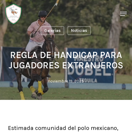
Skip
Men
Men
to
main
Galerías
Noticias
content
REGLA DE HANDICAP PARA
JUGADORES EXTRANJEROS
noviembre 19, 2025
Estimada comunidad del polo mexicano,