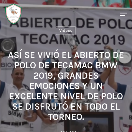
Skip
Men
Men
to
main
Videos
content
ASÍ SE VIVIÓ EL ABIERTO DE
POLO DE TECAMAC BMW
2019, GRANDES
EMOCIONES Y UN
EXCELENTE NIVEL DE POLO
SE DISFRUTÓ EN TODO EL
TORNEO.