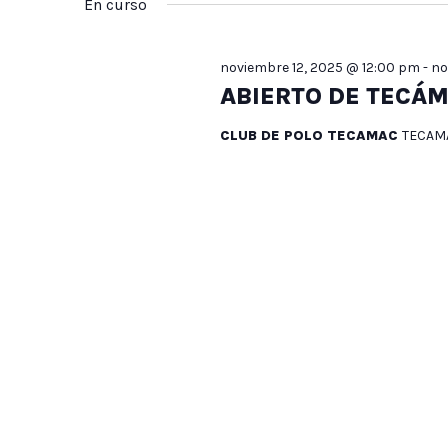
20,
búsqueda
En curso
la
Eventos
fecha.
para
2025
noviembre 12, 2025 @ 12:00 pm
-
no
la
y
ABIERTO DE TECÁM
palabra
CLUB DE POLO TECAMAC
TECAM
clave.
vistas
de
Eventos