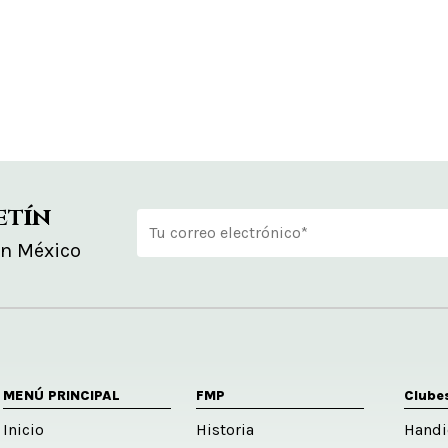
etín
en México
Alternative:
MENÚ PRINCIPAL
FMP
Clube
Inicio
Historia
Handi