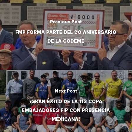
Previous Post
FMP FORMA PARTE DEL 90 ANIVERSARIO
DE LA CODEME
Next Post
¡GRAN ÉXITO DE LA 113 COPA
EMBAJADORES FIP CON PRESENCIA
MEXICANA!