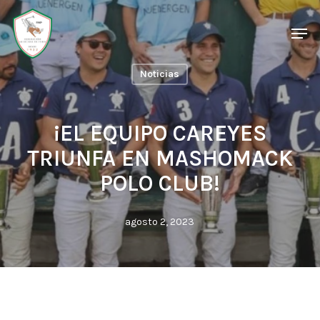
Skip
Men
Men
to
main
Noticias
content
¡EL EQUIPO CAREYES
TRIUNFA EN MASHOMACK
POLO CLUB!
agosto 2, 2023