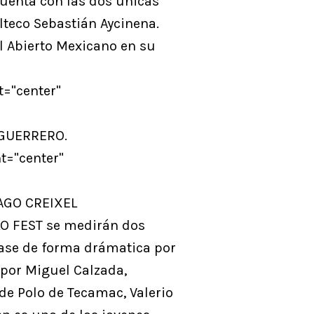
cuenta con las dos únicas
lteco Sebastián Aycinena.
l Abierto Mexicano en su
="center"
 GUERRERO.
t="center"
AGO CREIXEL
OLO FEST se medirán dos
pase de forma drámatica por
 por Miguel Calzada,
de Polo de Tecamac, Valerio