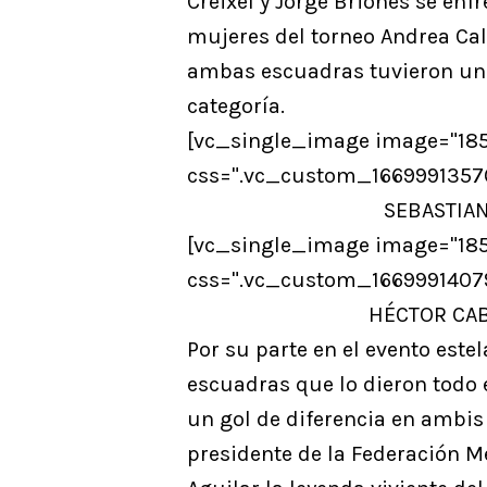
Creixel y Jorge Briones se en
mujeres del torneo Andrea Cal
ambas escuadras tuvieron una 
categoría.
[vc_single_image image="1854
css=".vc_custom_16699913576
SEBASTIAN
[vc_single_image image="1854
css=".vc_custom_16699914079
HÉCTOR CAB
Por su parte en el evento est
escuadras que lo dieron todo 
un gol de diferencia en ambi
presidente de la Federación Me