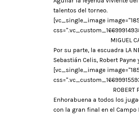
Aguilar la leyenda viviente de
talentos del torneo.
[vc_single_image image="1854
css=".vc_custom_16699914938
MIGUEL CA
Por su parte, la escuadra LA 
Sebastián Celis, Robert Payne
[vc_single_image image="1854
css=".vc_custom_16699915593
ROBERT P
Enhorabuena a todos los juga
con la gran final en el Campo 