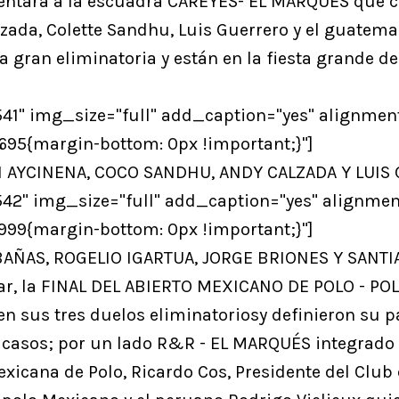
frentará a la escuadra CAREYES- EL MARQUÉS que 
zada, Colette Sandhu, Luis Guerrero y el guatema
gran eliminatoria y están en la fiesta grande de
1" img_size="full" add_caption="yes" alignment
95{margin-bottom: 0px !important;}"]
 AYCINENA, COCO SANDHU, ANDY CALZADA Y LUIS
2" img_size="full" add_caption="yes" alignmen
99{margin-bottom: 0px !important;}"]
AÑAS, ROGELIO IGARTUA, JORGE BRIONES Y SANTI
elar, la FINAL DEL ABIERTO MEXICANO DE POLO - P
en sus tres duelos eliminatoriosy definieron su 
s casos; por un lado R&R - EL MARQUÉS integrado
xicana de Polo, Ricardo Cos, Presidente del Club 