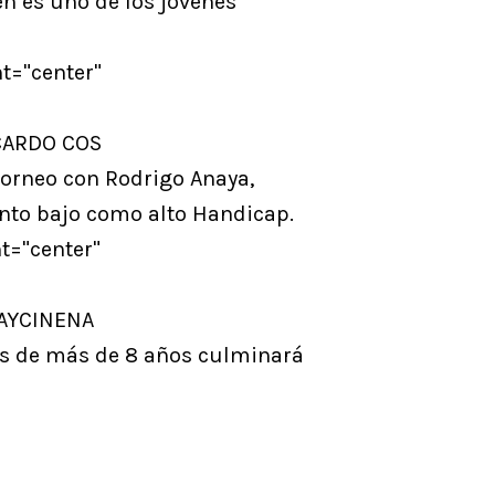
en es uno de los jovenes
t="center"
ICARDO COS
torneo con Rodrigo Anaya,
anto bajo como alto Handicap.
t="center"
 AYCINENA
és de más de 8 años culminará