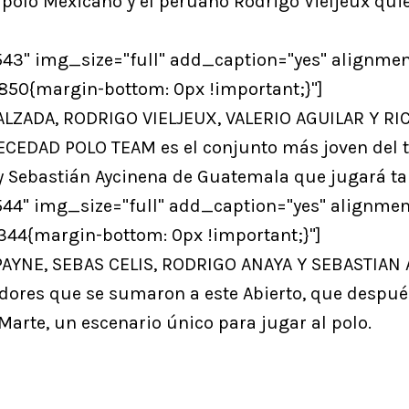
l polo Mexicano y el peruano Rodrigo Vieljeux qui
3" img_size="full" add_caption="yes" alignmen
50{margin-bottom: 0px !important;}"]
LZADA, RODRIGO VIELJEUX, VALERIO AGUILAR Y R
NECEDAD POLO TEAM es el conjunto más joven del 
 y Sebastián Aycinena de Guatemala que jugará t
4" img_size="full" add_caption="yes" alignmen
44{margin-bottom: 0px !important;}"]
AYNE, SEBAS CELIS, RODRIGO ANAYA Y SEBASTIAN
dores que se sumaron a este Abierto, que despu
Marte, un escenario único para jugar al polo.