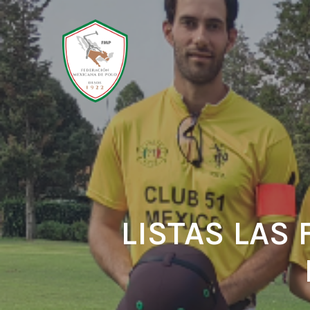
Skip
to
main
content
LISTAS LAS