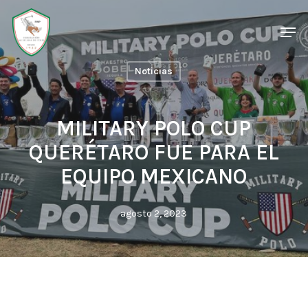
Skip
Men
Men
to
main
Noticias
content
MILITARY POLO CUP
QUERÉTARO FUE PARA EL
EQUIPO MEXICANO
agosto 2, 2023