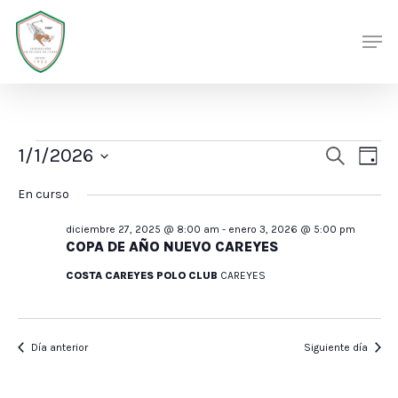
Skip
Men
Men
to
main
content
Eventos
Nave
Nav
1/1/2026
Buscar
Día
de
en
de
Selecciona
En curso
vis
búsq
enero
la
de
diciembre 27, 2025 @ 8:00 am
-
enero 3, 2026 @ 5:00 pm
y
fecha.
1,
Eve
COPA DE AÑO NUEVO CAREYES
vista
2026
COSTA CAREYES POLO CLUB
CAREYES
de
Even
Día anterior
Siguiente día