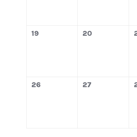
0
0
19
20
eventos,
eventos,
0
0
26
27
eventos,
eventos,