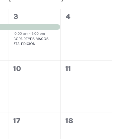
S
SÁBADO
D
DOMINGO
2
0
3
4
eventos,
eventos,
10:00 am
-
5:00 pm
COPA REYES MAGOS
5TA. EDICIÓN
0
0
10
11
eventos,
eventos,
0
0
17
18
eventos,
eventos,