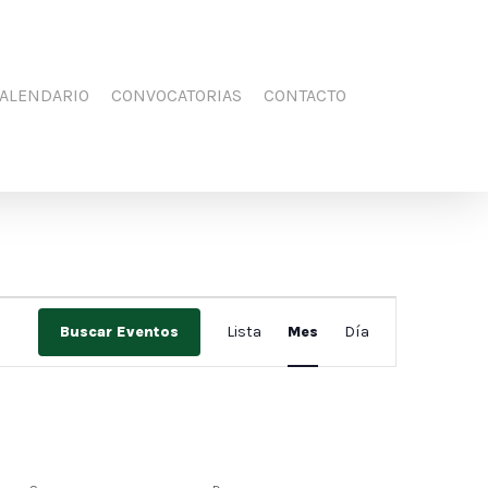
Men
FACEBOOK
YOUTUBE
INSTAGRAM
ALENDARIO
CONVOCATORIAS
CONTACTO
Navegación
Buscar Eventos
Lista
Mes
Día
de
vistas
de
Evento